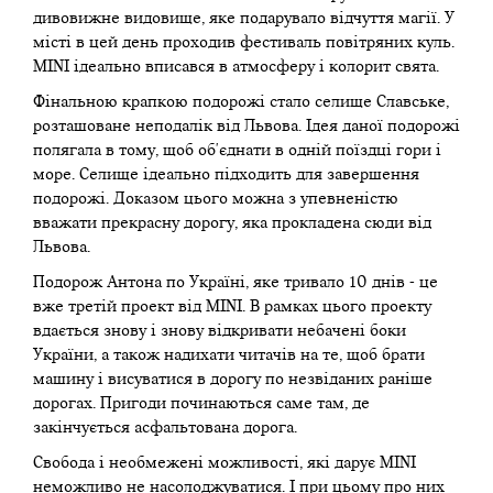
дивовижне видовище, яке подарувало відчуття магії. У
місті в цей день проходив фестиваль повітряних куль.
MINI ідеально вписався в атмосферу і колорит свята.
Фінальною крапкою подорожі стало селище Славське,
розташоване неподалік від Львова. Ідея даної подорожі
полягала в тому, щоб об'єднати в одній поїздці гори і
море. Селище ідеально підходить для завершення
подорожі. Доказом цього можна з упевненістю
вважати прекрасну дорогу, яка прокладена сюди від
Львова.
Подорож Антона по Україні, яке тривало 10 днів - це
вже третій проект від MINI. В рамках цього проекту
вдається знову і знову відкривати небачені боки
України, а також надихати читачів на те, щоб брати
машину і висуватися в дорогу по незвіданих раніше
дорогах. Пригоди починаються саме там, де
закінчується асфальтована дорога.
Свобода і необмежені можливості, які дарує MINI
неможливо не насолоджуватися. І при цьому про них