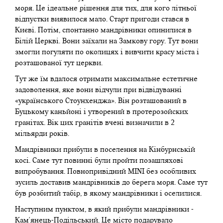
моря. Це ідеальне рішення для тих, для кого літньої
відпустки виявилося мало. Старт пригоди стався в
Києві. Потім, спонтанно мандрівники опинилися в
Білій Церкві. Вони заїхали на Замкову гору. Тут вони
змогли погуляти по околицях і вивчити красу міста і
розташованої тут церкви.
Тут же їм вдалося отримати максимальне естетичне
задоволення, яке вони відчули при відвідуванні
«українського Стоунхенджа». Він розташований в
Буцькому каньйоні і утворений в протерозойских
гранітах. Вік цих гранітів вчені визначили в 2
мільярди років.
Мандрівники прибули в поселення на Кінбурнській
косі. Саме тут повинні були пройти позашляхові
випробування. Повнопривідний MINI без особливих
зусиль доставив мандрівників до берега моря. Саме тут
був розбитий табір, в якому мандрівники і оселилися.
Наступним пунктом, в який прибули мандрівники -
Кам'янець-Подільський. Це місто подарувало