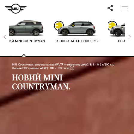
НОВИЙ MINI COUNTRYMAN.
3-DOOR HATCH COOPER SE
COUNTRY
MINI Countryman: витрата палива (WLTP у змішаному циклі): 8,3 - 6,1 л/100 км;
Викиди CO2 (змішані WLTP): 187 - 139 г/км
НОВИЙ MINI
COUNTRYMAN.