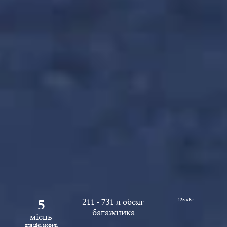
5
211 - 731 л обсяг
125 кВт
багажника
місць
для цієї моделі