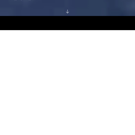
АВТОМОБІЛІ У
ТЕСТ-ДРАЙВ
НАЯВНОСТІ
ОТРИМАТИ
ПРОПОЗИЦІЮ
Транспортний засіб наразі знаходиться на стадії
попереднього виробництва. Усі зображення та деталі