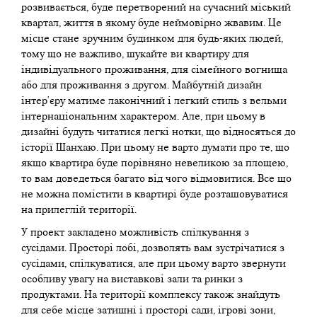
розвивається, буде перетворений на сучасний міський
квартал, життя в якому буде неймовірно жвавим. Це
місце стане зручним будинком для будь-яких людей,
тому що не важливо, шукайте ви квартиру для
індивідуального проживання, для сімейного вогнища
або для проживання з другом. Майбутній дизайн
інтер'єру матиме лаконічний і легкий стиль з вельми
інтернаціональним характером. Але, при цьому в
дизайні будуть читатися легкі нотки, що відносяться до
історії Шанхаю. При цьому не варто думати про те, що
якщо квартира буде порівняно невеликою за площею,
то вам доведеться багато від чого відмовитися. Все що
не можна помістити в квартирі буде розташовуватися
на прилеглій території.
У проект закладено можливість спілкування з
сусідами. Просторі лобі, дозволять вам зустрічатися з
сусідами, спілкуватися, але при цьому варто звернути
особливу увагу на виставкові зали та ринки з
продуктами. На території комплексу також знайдуть
для себе місце затишні і просторі сади, ігрові зони,