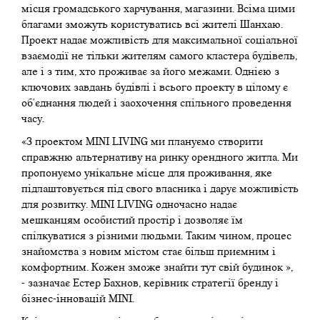
місця громадського харчування, магазини. Всіма цими
благами зможуть користуватись всі жителі Шанхаю.
Проект надає можливість для максимальної соціальної
взаємодії не тільки жителям самого кластера будівель,
але і з тим, хто проживає за його межами. Однією з
ключових завдань будівлі і всього проекту в цілому є
об'єднання людей і заохочення спільного проведення
часу.
«З проектом MINI LIVING ми плануємо створити
справжню альтернативу на ринку орендного житла. Ми
пропонуємо унікальне місце для проживання, яке
підлаштовується під свого власника і дарує можливість
для розвитку. MINI LIVING одночасно надає
мешканцям особистий простір і дозволяє їм
спілкуватися з різними людьми. Таким чином, процес
знайомства з новим містом стає більш приємним і
комфортним. Кожен зможе знайти тут свій будинок »,
- зазначає Естер Бахнов, керівник стратегії бренду і
бізнес-інновацій MINI.