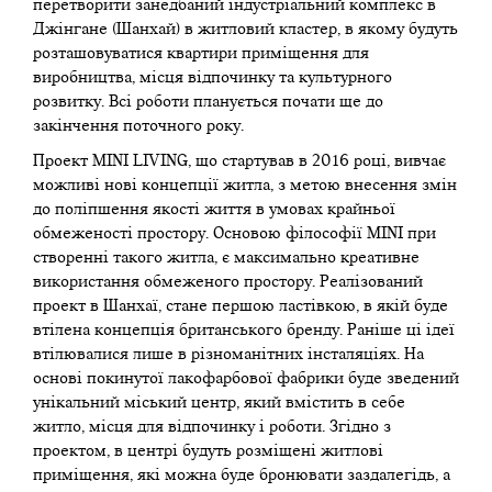
перетворити занедбаний індустріальний комплекс в
Джінгане (Шанхай) в житловий кластер, в якому будуть
розташовуватися квартири приміщення для
виробництва, місця відпочинку та культурного
розвитку. Всі роботи планується почати ще до
закінчення поточного року.
Проект MINI LIVING, що стартував в 2016 році, вивчає
можливі нові концепції житла, з метою внесення змін
до поліпшення якості життя в умовах крайньої
обмеженості простору. Основою філософії MINI при
створенні такого житла, є максимально креативне
використання обмеженого простору. Реалізований
проект в Шанхаї, стане першою ластівкою, в якій буде
втілена концепція британського бренду. Раніше ці ідеї
втілювалися лише в різноманітних інсталяціях. На
основі покинутої лакофарбової фабрики буде зведений
унікальний міський центр, який вмістить в себе
житло, місця для відпочинку і роботи. Згідно з
проектом, в центрі будуть розміщені житлові
приміщення, які можна буде бронювати заздалегідь, а