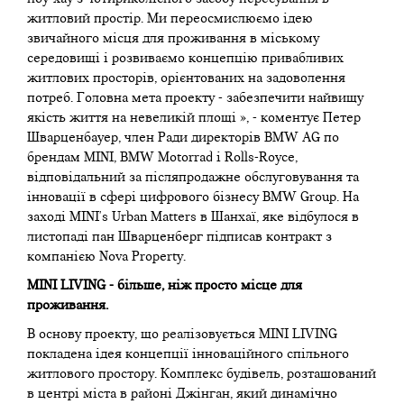
житловий простір. Ми переосмислюємо ідею
звичайного місця для проживання в міському
середовищі і розвиваємо концепцію привабливих
житлових просторів, орієнтованих на задоволення
потреб. Головна мета проекту - забезпечити найвищу
якість життя на невеликій площі », - коментує Петер
Шварценбауер, член Ради директорів BMW AG по
брендам MINI, BMW Motorrad і Rolls-Royce,
відповідальний за післяпродажне обслуговування та
інновації в сфері цифрового бізнесу BMW Group. На
заході MINI's Urban Matters в Шанхаї, яке відбулося в
листопаді пан Шварценберг підписав контракт з
компанією Nova Property.
MINI LIVING - більше, ніж просто місце для
проживання.
В основу проекту, що реалізовується MINI LIVING
покладена ідея концепції інноваційного спільного
житлового простору. Комплекс будівель, розташований
в центрі міста в районі Джінган, який динамічно