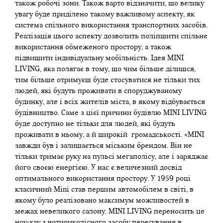
також робочі зони. Також варто відзначити, що велику
увагу буде приділено такому важливому аспекту, як
система спільного використання транспортних засобів.
Реалізація цього аспекту дозволить поліпшити спільне
використання обмеженого простору, а також
підвищити індивідуальну мобільність. Ідея MINI
LIVING, яка полягає в тому, що чим більше ділишся,
тим більше отримуєш буде стосуватися не тільки тих
людей, які будуть проживати в споруджуваному
будинку, але і всіх жителів міста, в якому відбувається
будівництво. Саме з цієї причини будівлю MINI LIVING
буде доступно не тільки для людей, які будуть
проживати в ньому, а й широкій громадськості. «MINI
завжди був і залишається міським брендом. Він не
тільки тримає руку на пульсі мегаполісу, але і заряджає
його своєю енергією. У нас є величезний досвід
оптимального використання простору. У 1959 році
класичний Mini став першим автомобілем в світі, в
якому було реалізовано максимум можливостей в
межах невеликого салону. MINI LIVING переносить це
ноу-хау з чотириколісного засобу пересування в