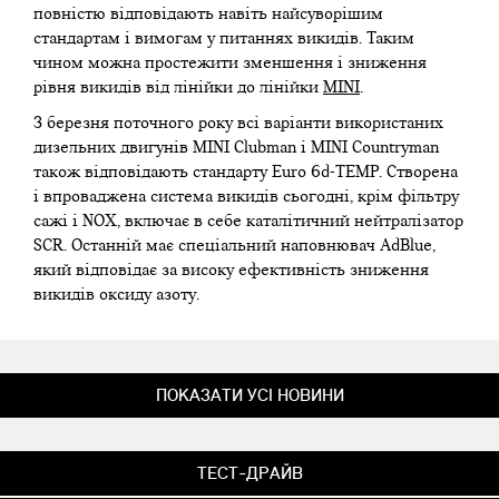
повністю відповідають навіть найсуворішим
стандартам і вимогам у питаннях викидів. Таким
чином можна простежити зменшення і зниження
рівня викидів від лінійки до лінійки
MINI
.
З березня поточного року всі варіанти використаних
дизельних двигунів MINI Clubman і MINI Countryman
також відповідають стандарту Euro 6d-TEMP. Створена
і впроваджена система викидів сьогодні, крім фільтру
сажі і NOX, включає в себе каталітичний нейтралізатор
SCR. Останній має спеціальний наповнювач AdBlue,
який відповідає за високу ефективність зниження
викидів оксиду азоту.
ПОКАЗАТИ УСІ НОВИНИ
ТЕСТ-ДРАЙВ