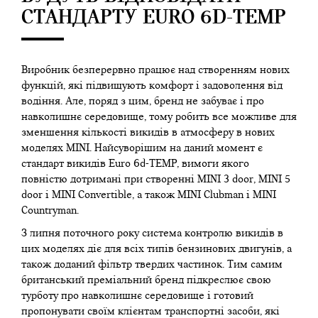
СТАНДАРТУ EURO 6D-TEMP
Виробник безперервно працює над створенням нових
функцій, які підвищують комфорт і задоволення від
водіння. Але, поряд з цим, бренд не забуває і про
навколишнє середовище, тому робить все можливе для
зменшення кількості викидів в атмосферу в нових
моделях MINI. Найсуворішим на даний момент є
стандарт викидів Euro 6d-TEMP, вимоги якого
повністю дотримані при створенні MINI 3 door, MINI 5
door і MINI Convertible, а також MINI Clubman і MINI
Countryman.
З липня поточного року система контролю викидів в
цих моделях діє для всіх типів бензинових двигунів, а
також доданий фільтр твердих частинок. Тим самим
британський преміальний бренд підкреслює свою
турботу про навколишнє середовище і готовий
пропонувати своїм клієнтам транспортні засоби, які