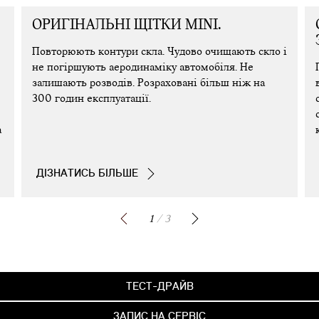
ОРИГІНАЛЬНІ ЩІТКИ MINI.
Повторюють контури скла. Чудово очищають скло і
не погіршують аеродинаміку автомобіля. Не
залишають розводів. Розраховані більш ніж на
300 годин експлуатації.
а
ДІЗНАТИСЬ БІЛЬШЕ
1
/ 3
ТЕСТ-ДРАЙВ
ЗАПИС НА СЕРВІС